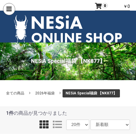
0
￥0
NESiA Special福袋 【NK877】
全ての商品
2026年福袋
NESiA Special福袋 【NK877】
1件
の商品が見つかりました