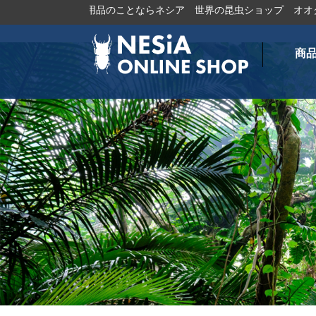
トムシ・飼育用品のことならネシア
世界の昆虫ショップ
オオクワガ
商