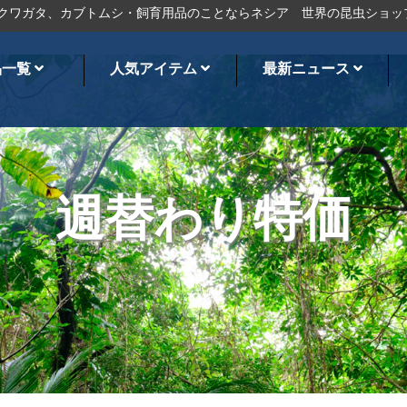
タ、カブトムシ・飼育用品のことならネシア
世界の昆虫ショップ
オ
品一覧
人気アイテム
最新ニュース
週替わり特価