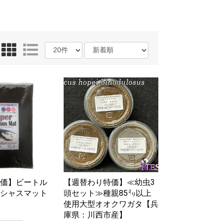
特価】ビートル
【週替わり特価】≪幼虫3
レシャスマット
頭セット≫種親85㍉以上
使用大型オオクワガタ【兵
庫県：川西市産】