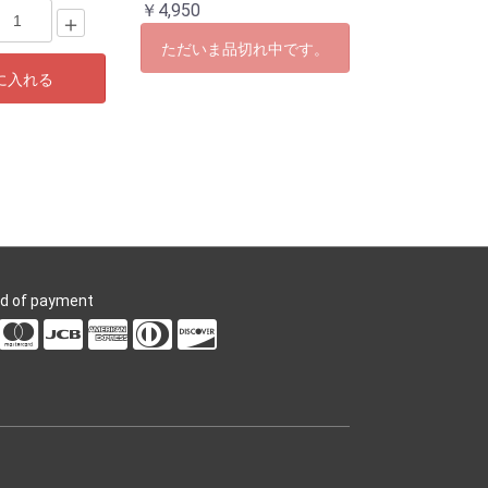
￥4,950
＋
ただいま品切れ中です。
に入れる
d of payment