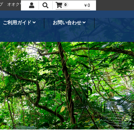
オクワガタ、カブトムシ・飼育用品のことならネシア
世界の昆虫ショ
0
￥0
ご利用ガイド
お問い合わせ