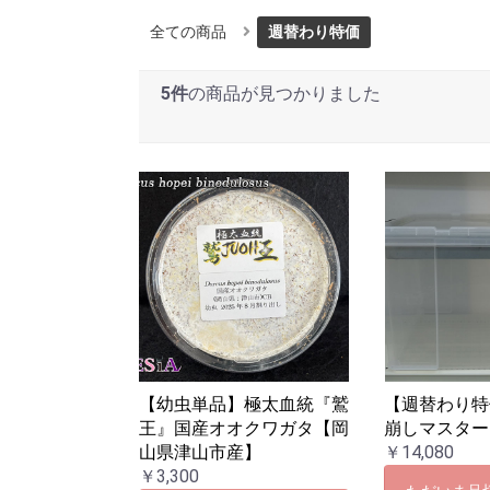
全ての商品
週替わり特価
5件
の商品が見つかりました
【幼虫単品】極太血統『鷲
【週替わり特
王』国産オオクワガタ【岡
崩しマスター
山県津山市産】
￥14,080
￥3,300