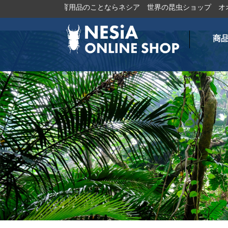
ブトムシ・飼育用品のことならネシア
世界の昆虫ショップ
オオクワ
商