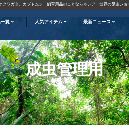
ガタ、カブトムシ・飼育用品のことならネシア
世界の昆虫ショップ
品一覧
人気アイテム
最新ニュース
成虫管理用