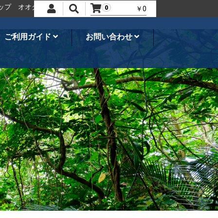
オオクワガタ、カブトムシ・飼育用品のことならネシア
世界の昆虫シ
0
￥0
ご利用ガイド
お問い合わせ