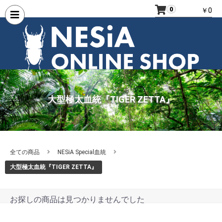
0
￥0
大型極太血統『TIGER ZETTA』
全ての商品
NESiA Special血統
大型極太血統『TIGER ZETTA』
お探しの商品は見つかりませんでした