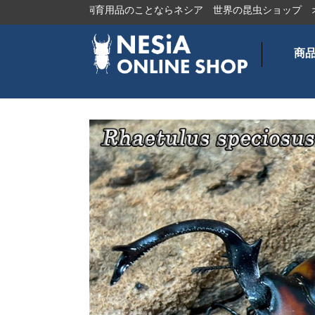
、カブトムシ・飼育用品のことならネシア
世界の昆虫ショップ
オオ
商