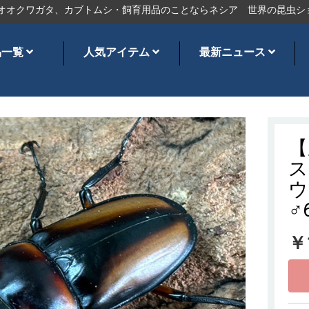
クワガタ、カブトムシ・飼育用品のことならネシア
世界の昆虫ショッ
品一覧
人気アイテム
最新ニュース
【
ス
ウ
♂
￥