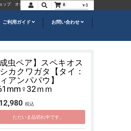
プ
オオクワガタ、カブトムシ・飼育用品のことならネシア
世界の昆
0
￥0
ご利用ガイド
お問い合わせ
成虫ペア】スペキオス
シカクワガタ【タイ：
ィアンパパウ】
61mm♀32ｍｍ
12,980
税込
ただいま品切れ中です。