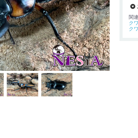
関
ク
ク