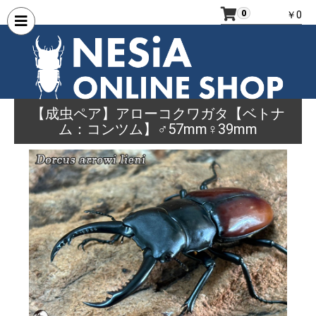
0
￥0
【成虫ペア】アローコクワガタ【ベトナ
ム：コンツム】♂57mm♀39mm