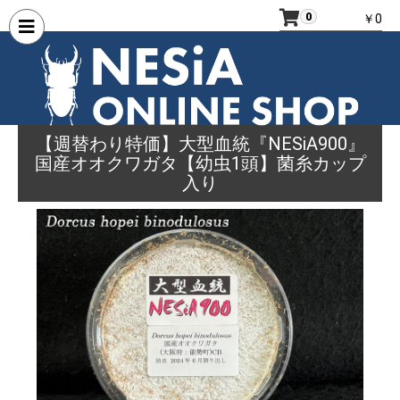
0
￥0
【週替わり特価】大型血統『NESiA900』
国産オオクワガタ【幼虫1頭】菌糸カップ
入り