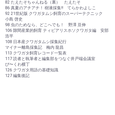
82 たえたそちゃんねる（裏） たえたそ
86 真夏のアチアチ！ 樹液採集‼ てらかわよしこ
92 21世紀版 クワガタムシ飼育のスーパーテクニック
小島 啓史
98 虫のためなら、どこへでも！ 野澤 亘伸
106 隙間産業的飼育 ティビアリスホソクワガタ編 安部
浩平
108 日本産クワガタムシ採集紀行
マイナー離島採集記 梅内 龍昌
113 クワガタ飼育レコード一覧表
117 読者と執筆者と編集部をつなぐ井戸端会議室
び〜くわ横丁
126 クワガタ用語の基礎知識
127 編集後記