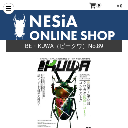
0
￥0
BE・KUWA（ビークワ）No.89