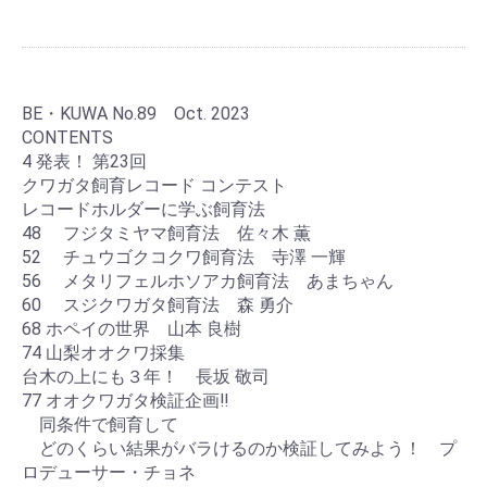
BE・KUWA No.89 Oct. 2023
CONTENTS
4 発表！ 第23回
クワガタ飼育レコード コンテスト
レコードホルダーに学ぶ飼育法
48 フジタミヤマ飼育法 佐々木 薫
52 チュウゴクコクワ飼育法 寺澤 一輝
56 メタリフェルホソアカ飼育法 あまちゃん
60 スジクワガタ飼育法 森 勇介
68 ホペイの世界 山本 良樹
74 山梨オオクワ採集
台木の上にも３年！ 長坂 敬司
77 オオクワガタ検証企画‼
同条件で飼育して
どのくらい結果がバラけるのか検証してみよう！ プ
ロデューサー・チョネ