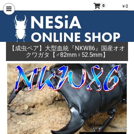
0
￥0
【成虫ペア】大型血統『NKW86』国産オオ
クワガタ【♂82mm♀52.5mm】